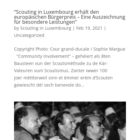
“Scouting in Luxembourg erhält den
europäischen Bürgerpreis – Eine Auszeichnung
für besondere Leistungen”
by
Scouting in Luxembourg
|
Feb 19, 2021
|
Uncategorized
Copyright Photo: Cour grand-ducale / Sophie Margue
“Community Involvement” – gehéiert als 8ten
Bausteen vun der Scoutsméthode zu de Kär-
Valeuren vum Scoutismus. Zanter iwwer 100
Joer mëttlerweil sinn et ëmmer erëm d’Scouten
gewiescht déi sech benevole do...