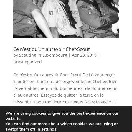
Ce n’est qu’un aurevoir Chef-Scout
by
Scouting in Luxembourg
|
Apr 23, 2019
|
Uncategorized
Ce n’est qu’un aurevoir Chef-Scout De Lëtzebuerger
Scoutissem huet en aussergewéinleche Chef verluer
Le véritable chemin du bonheur est de donner celui-
ci aux autres. Essayez de quitter la terre en la
laissant un peu meilleure que vous l’avez trouvée et
quand l’heure...
We are using cookies to give you the best experience on our
website.
You can find out more about which cookies we are using or
switch them off in
settings
.