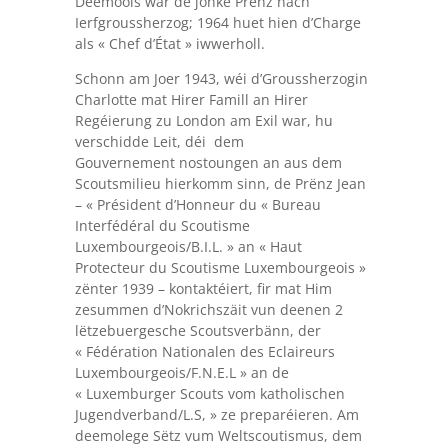
Deemools war de jonke Prënz nach
Ierfgroussherzog; 1964 huet hien d’Charge
als « Chef d’État » iwwerholl.
Schonn am Joer 1943, wéi d’Groussherzogin
Charlotte mat Hirer Famill an Hirer
Regéierung zu London am Exil war, hu
verschidde Leit, déi dem
Gouvernement nostoungen an aus dem
Scoutsmilieu hierkomm sinn, de Prënz Jean
– « Président d’Honneur du « Bureau
Interfédéral du Scoutisme
Luxembourgeois/B.I.L. » an « Haut
Protecteur du Scoutisme Luxembourgeois »
zënter 1939 – kontaktéiert, fir mat Him
zesummen d’Nokrichszäit vun deenen 2
lëtzebuergesche Scoutsverbänn, der
« Fédération Nationalen des Eclaireurs
Luxembourgeois/F.N.E.L » an de
« Luxemburger Scouts vom katholischen
Jugendverband/L.S, » ze preparéieren. Am
deemolege Sëtz vum Weltscoutismus, dem