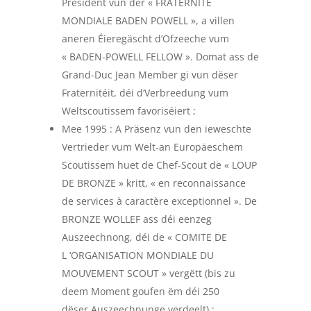
President vun der « FRATERNITE
MONDIALE BADEN POWELL », a villen
aneren Éieregäscht d’Ofzeeche vum
« BADEN-POWELL FELLOW ». Domat ass de
Grand-Duc Jean Member gi vun dëser
Fraternitéit, déi d’Verbreedung vum
Weltscoutissem favoriséiert ;
Mee 1995 : A Präsenz vun den ieweschte
Vertrieder vum Welt-an Europäeschem
Scoutissem huet de Chef-Scout de « LOUP
DE BRONZE » kritt, « en reconnaissance
de services à caractère exceptionnel ». De
BRONZE WOLLEF ass déi eenzeg
Auszeechnong, déi de « COMITE DE
L ‘ORGANISATION MONDIALE DU
MOUVEMENT SCOUT » vergëtt (bis zu
deem Moment goufen ëm déi 250
dëser Auszeechnunge verdeelt) ;