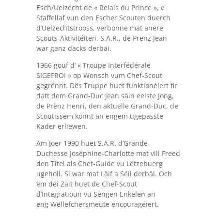
Esch/Uelzecht de « Relais du Prince », e
Staffellaf vun den Escher Scouten duerch
d’Uelzechtstrooss, verbonne mat anere
Scouts-Aktivitéiten. S.A.R., de Prënz Jean
war ganz dacks derbäi.
1966 gouf d’ « Troupe Interfédérale
SIGEFROI » op Wonsch vum Chef-Scout
gegrënnt. Dës Truppe huet funktionéiert fir
datt dem Grand-Duc Jean säin eelste Jong,
de Prënz Henri, den aktuelle Grand-Duc, de
Scoutissem konnt an engem ugepasste
Kader erliewen.
Am Joer 1990 huet S.A.R. d’Grande-
Duchesse Joséphine-Charlotte mat vill Freed
den Titel als Chef-Guide vu Lëtzebuerg
ugeholl. Si war mat Läif a Séil derbäi. Och
ëm déi Zäit huet de Chef-Scout
d’Integratioun vu Sengen Enkelen an
eng Wëllefchersmeute encouragéiert.