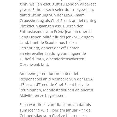
ginn, well en esou gutt zu London virbereet
gi war. Et huet sech séier duerno gewisen,
datt d’Grënnung vun der LBSA , mam
Groussherzog als Chef-Scout, an déi richteg
Direktioun gaangen ass. Duerch den
Enthusiasmus vum Prënz Jean an duerch
Seng Disponibilitéit fir déi Jonk vu Sengem
Land, huet de Scoutismus hei zu
Lëtzebuerg, ënnert der effizienter
an éierevoller Leedung vum ugoende
« Chef d’État », e bemierkenswäerten
Opschwonk kritt.
An deene Joren duerno haten déi
Responsabel an d’Membere vun der LBSA
d’Éier an d’Freed de Chef-Scout bei ville
Réuniounen, Manifestatiounen an aneren
Aktivitéiten ze begréissen.
Esou war direkt vun Ufank un, an dat bis
zum Joer 1970, all Joer am Januar – fir de
Gebuertsdag vum Chef ze feieren – zu