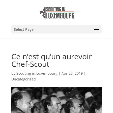
Select Page
Ce n’est qu’un aurevoir
Chef-Scout
by
Scouting in Luxembourg
|
Apr 23, 2019
|
Uncategorized