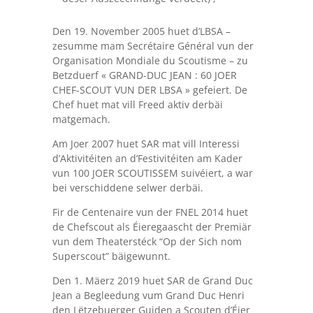
Den 19. November 2005 huet d’LBSA –
zesumme mam Secrétaire Général vun der
Organisation Mondiale du Scoutisme – zu
Betzduerf « GRAND-DUC JEAN : 60 JOER
CHEF-SCOUT VUN DER LBSA » gefeiert. De
Chef huet mat vill Freed aktiv derbäi
matgemach.
Am Joer 2007 huet SAR mat vill Interessi
d’Aktivitéiten an d’Festivitéiten am Kader
vun 100 JOER SCOUTISSEM suivéiert, a war
bei verschiddene selwer derbäi.
Fir de Centenaire vun der FNEL 2014 huet
de Chefscout als Éieregaascht der Premiär
vun dem Theaterstéck “Op der Sich nom
Superscout” bäigewunnt.
Den 1. Mäerz 2019 huet SAR de Grand Duc
Jean a Begleedung vum Grand Duc Henri
den Lëtzebuerger Guiden a Scouten d’Éier