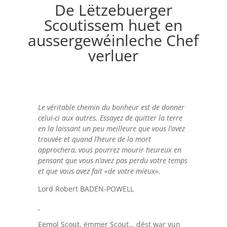
De Lëtzebuerger
Scoutissem huet en
aussergewéinleche Chef
verluer
Le véritable chemin du bonheur est de donner
celui-ci aux autres. Essayez de quitter la terre
en la laissant un peu meilleure que vous l’avez
trouvée et quand l’heure de la mort
approchera, vous pourrez mourir heureux en
pensant que vous n’avez pas perdu votre temps
et que vous avez fait «de votre mieux».
Lord Robert BADEN-POWELL
Eemol Scout, ëmmer Scout… dëst war vun