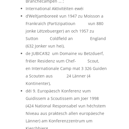
Branchecampen … ;
International Aktivitéiten ewéi
d’Weltjamboreeë vun 1947 zu Moisson a
Frankraïch (Partizipatioun vun 880
jonke Lëtzebuerger) an och 1957 zu
Sutton Coldfield an England
(632 Jonker vun hei),
de JUBICA’82 um Domaine vu Betzduerf,
fréier Residenz vum Chef- Scout,
en Internationale Camp mat 3 326 Guiden
a Scouten aus 24 Länner (4
Kontinenter),
déi 9. Europäesch Konferenz vum
Guidissem a Scoutissem am Joer 1998
(424 National Responsabel vun héchstem
Niveau aus praktesch allen europäesche
Länner) am Konferenzzentrum um
Kierchbierg.