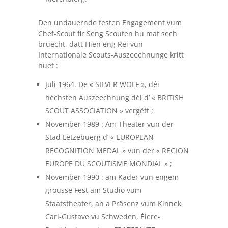
Den undauernde festen Engagement vum
Chef-Scout fir Seng Scouten hu mat sech
bruecht, datt Hien eng Rei vun
Internationale Scouts-Auszeechnunge kritt
huet :
Juli 1964. De « SILVER WOLF », déi
héchsten Auszeechnung déi d’ « BRITISH
SCOUT ASSOCIATION » vergëtt ;
November 1989 : Am Theater vun der
Stad Lëtzebuerg d’ « EUROPEAN
RECOGNITION MEDAL » vun der « REGION
EUROPE DU SCOUTISME MONDIAL » ;
November 1990 : am Kader vun engem
grousse Fest am Studio vum
Staatstheater, an a Präsenz vum Kinnek
Carl-Gustave vu Schweden, Éiere-