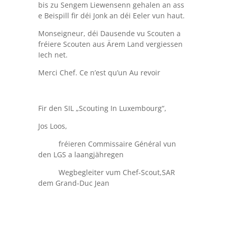
bis zu Sengem Liewensenn gehalen an ass
e Beispill fir déi Jonk an déi Eeler vun haut.
Monseigneur, déi Dausende vu Scouten a
fréiere Scouten aus Ärem Land vergiessen
Iech net.
Merci Chef. Ce n’est qu’un Au revoir
Fir den SIL „Scouting In Luxembourg“,
Jos Loos,
fréieren Commissaire Général vun
den LGS a laangjähregen
Wegbegleiter vum Chef-Scout,SAR
dem Grand-Duc Jean