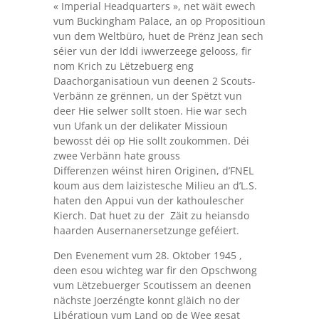
« Imperial Headquarters », net wäit ewech
vum Buckingham Palace, an op Propositioun
vun dem Weltbüro, huet de Prënz Jean sech
séier vun der Iddi iwwerzeege gelooss, fir
nom Krich zu Lëtzebuerg eng
Daachorganisatioun vun deenen 2 Scouts-
Verbänn ze grënnen, un der Spëtzt vun
deer Hie selwer sollt stoen. Hie war sech
vun Ufank un der delikater Missioun
bewosst déi op Hie sollt zoukommen. Déi
zwee Verbänn hate grouss
Differenzen wéinst hiren Originen, d’FNEL
koum aus dem laizistesche Milieu an d’L.S.
haten den Appui vun der kathoulescher
Kierch. Dat huet zu der Zäit zu heiansdo
haarden Ausernanersetzunge geféiert.
Den Evenement vum 28. Oktober 1945 ,
deen esou wichteg war fir den Opschwong
vum Lëtzebuerger Scoutissem an deenen
nächste Joerzéngte konnt gläich no der
Libératioun vum Land op de Wee gesat