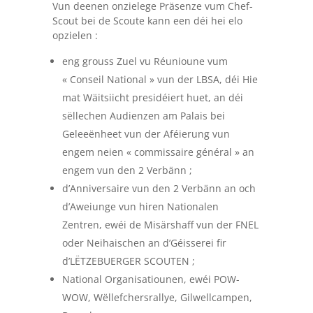
Vun deenen onzielege Präsenze vum Chef-
Scout bei de Scoute kann een déi hei elo
opzielen :
eng grouss Zuel vu Réunioune vum
« Conseil National » vun der LBSA, déi Hie
mat Wäitsiicht presidéiert huet, an déi
sëllechen Audienzen am Palais bei
Geleeënheet vun der Aféierung vun
engem neien « commissaire général » an
engem vun den 2 Verbänn ;
d’Anniversaire vun den 2 Verbänn an och
d’Aweiunge vun hiren Nationalen
Zentren, ewéi de Misärshaff vun der FNEL
oder Neihaischen an d’Géisserei fir
d’LËTZEBUERGER SCOUTEN ;
National Organisatiounen, ewéi POW-
WOW, Wëllefchersrallye, Gilwellcampen,