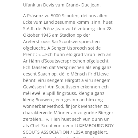
Ufank un Devis vum Grand- Duc Jean.
A Präsenz vu 5000 Scouten, déi aus allen
Ecke vum Land zesumme komm sinn, huet
S.A.R. de Prënz Jean vu Lëtzebuerg den 28.
Oktober 1945 am Stadion op der
Arelerstrooss Säi Scoutsverspriechen
ofgeluecht. A Senger Usprooch sot de
Prënz : « …Ech hunn elo grad virun Iech an
Är Hänn d’Scoutsverspriechen ofgeluecht.
Ech faassen dat Verspriechen als eng ganz
eescht Saach op, déi e Mënsch fir d’Liewe
bënnt, viru sengem Härgott a viru sengem
Gewëssen ! Am Scoutissem erkennen ech
méi ewéi e Spill fir grouss, kleng a ganz
kleng Bouwen ; ech gesinn an him eng
wonnerbar Method, fir jonk Mënschen zu
charaktervolle Männer an zu gudde Bierger
z’erzéien… ». Hien huet sech vun dunn un
als Chef-Scout vun der « LUXEMBOURG BOY
SCOUTS ASSOCIATION / LBSA engagéiert.