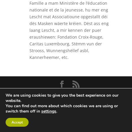
Famille a mam Ministère de l’éducation
nationale et de la jeunesse, hu mer eng
Lescht mat Associatioune opgestallt déi
dës Masken wäerte kréien. Dëst ass eng
laang Lescht, a mir kennen der puer
eraushiewen: Fondation Croix-Rouge,
Caritas Luxembourg, Stëmm vun der
Strooss, Wunnengshëllef asbl,
Kannerheemer, etc.
Scouting in Luxembourg a.s.b.l. ©,
2026
We are using cookies to give you the best experience on our
website.
You can find out more about which cookies we are using or
switch them off in
settings
.
Accept