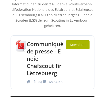
Informatiounen zu den 2 Guiden- a Scoutsverbänn,
d’Fédération
Nationale
des Eclaireurs et Eclaireuses
du Luxembourg (FNEL) an d’Lëtzebuerger Guiden a
Scouten (LGS) déi zum Scouting in Luxembourg
gehéieren.
Communiqué
Download
de presse - E
neie
Chefscout fir
Lëtzebuerg
1 file(s)
168.84 KB