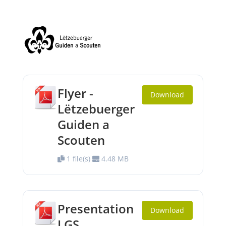
Flyer -
Download
Lëtzebuerger
Guiden a
Scouten
1 file(s)
4.48 MB
Presentation
Download
LGS