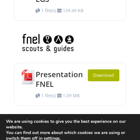
1 file(s)
139.49 KB
Presentation
Download
FNEL
1 file(s)
1.09 MB
We are using cookies to give you the best experience on our
website.
You can find out more about which cookies we are using or
switch them off in
settings
.