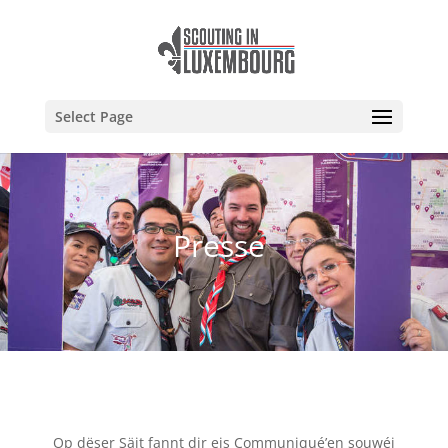
Select Page
Presse
Op dëser Säit fannt dir eis Communiqué’en souwéi