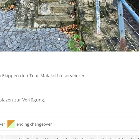
Ekippen den Tour Malakoff reservéieren.
.
kplazen zur Verfügung.
ver
ending changeover