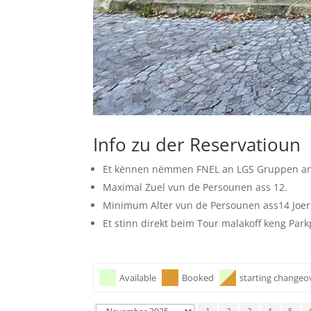
Info zu der Reservatioun
Et kënnen nëmmen FNEL an LGS Gruppen an 
Maximal Zuel vun de Persounen ass 12.
Minimum Alter vun de Persounen ass14 Joer
Et stinn direkt beim Tour malakoff keng Par
Available
Booked
starting changeo