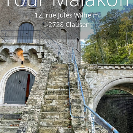
12, rue Jules Wilhelm
L-2728 Clausen