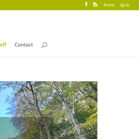
fnel.lu
lgs.lu
off
Contact